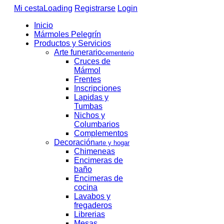
Mi cesta
Loading
Registrarse
Login
Inicio
Mármoles Pelegrín
Productos y Servicios
Arte funerario
cementerio
Cruces de
Mármol
Frentes
Inscripciones
Lapidas y
Tumbas
Nichos y
Columbarios
Complementos
Decoración
arte y hogar
Chimeneas
Encimeras de
baño
Encimeras de
cocina
Lavabos y
fregaderos
Librerias
Mesas