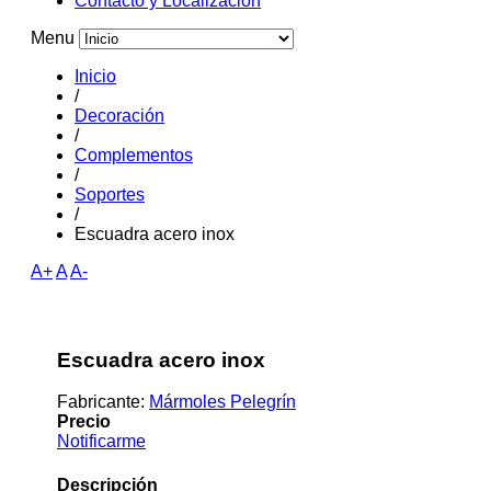
Contacto y Localizacion
Menu
Inicio
/
Decoración
/
Complementos
/
Soportes
/
Escuadra acero inox
A+
A
A-
Escuadra acero inox
Fabricante:
Mármoles Pelegrín
Precio
Notificarme
Descripción