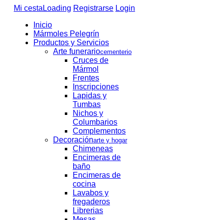
Mi cesta
Loading
Registrarse
Login
Inicio
Mármoles Pelegrín
Productos y Servicios
Arte funerario
cementerio
Cruces de
Mármol
Frentes
Inscripciones
Lapidas y
Tumbas
Nichos y
Columbarios
Complementos
Decoración
arte y hogar
Chimeneas
Encimeras de
baño
Encimeras de
cocina
Lavabos y
fregaderos
Librerias
Mesas